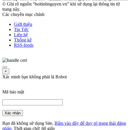
© Ghi rõ nguồn “hoitinhnguyen.vn” khi sử dụng lại thông tin từ
trang này.
Các chuyên mục chính
Giới thiệu
Tin Tức
Liên hệ
Thống kê
RSS-feeds
×
Xác minh bạn không phải là Robot
Mã bảo mật
Xác nhận
Bạn đã không sử dụng Site,
Bấm vào đây để duy trì trạng thái đăng
nhập
. Thời gian chờ:
60
giây