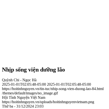
Nhịp sống viện dưỡng lão
Quỳnh Chi - Ngọc Hà
2025-01-01T02:05:48-05:00
2025-01-01T02:05:48-05:00
https://hoitinhnguyen.vn/tin-tuc/nhip-song-vien-duong-lao-84.html
/themes/default/images/no_image.gif
Hội Tình Nguyện Việt Nam
https://hoitinhnguyen.vn/uploads/hoitinhnguyenvietnam.png
Thứ ba - 31/12/2024 23:03