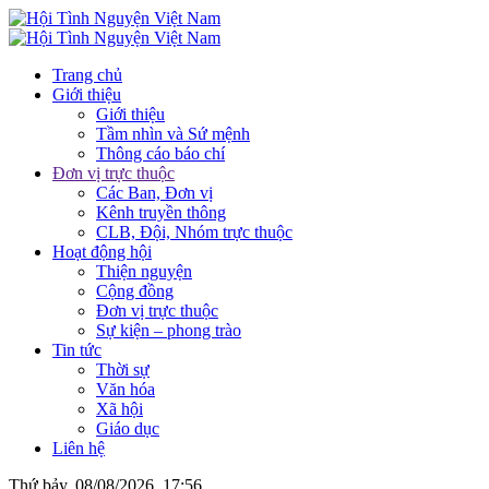
Trang chủ
Giới thiệu
Giới thiệu
Tầm nhìn và Sứ mệnh
Thông cáo báo chí
Đơn vị trực thuộc
Các Ban, Đơn vị
Kênh truyền thông
CLB, Đội, Nhóm trực thuộc
Hoạt động hội
Thiện nguyện
Cộng đồng
Đơn vị trực thuộc
Sự kiện – phong trào
Tin tức
Thời sự
Văn hóa
Xã hội
Giáo dục
Liên hệ
Thứ bảy, 08/08/2026, 17:56