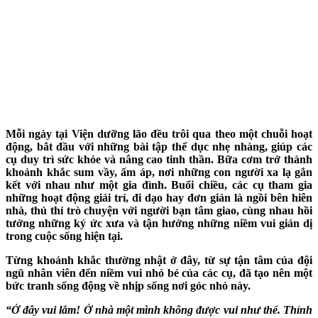
Mỗi ngày tại Viện dưỡng lão đều trôi qua theo một chuỗi hoạt
động, bắt đầu với những bài tập thể dục nhẹ nhàng, giúp các
cụ duy trì sức khỏe và nâng cao tinh thần. Bữa cơm trở thành
khoảnh khắc sum vầy, ấm áp, nơi những con người xa lạ gắn
kết với nhau như một gia đình. Buổi chiều, các cụ tham gia
những hoạt động giải trí, đi dạo hay đơn giản là ngồi bên hiên
nhà, thủ thỉ trò chuyện với người bạn tâm giao, cùng nhau hồi
tưởng những ký ức xưa và tận hưởng những niềm vui giản dị
trong cuộc sống hiện tại.
Từng khoảnh khắc thường nhật ở đây, từ sự tận tâm của đội
ngũ nhân viên đến niềm vui nhỏ bé của các cụ, đã tạo nên một
bức tranh sống động về nhịp sống nơi góc nhỏ này.
“Ở đây vui lắm! Ở nhà một mình không được vui như thế. Thỉnh