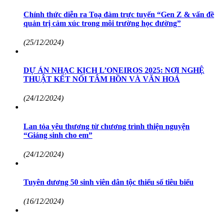
Chính thức diễn ra Toạ đàm trực tuyến “Gen Z & vấn đề
quản trị cảm xúc trong môi trường học đường”
(25/12/2024)
DỰ ÁN NHẠC KỊCH L’ONEIROS 2025: NƠI NGHỆ
THUẬT KẾT NỐI TÂM HỒN VÀ VĂN HOÁ
(24/12/2024)
Lan tỏa yêu thương từ chương trình thiện nguyện
“Giáng sinh cho em”
(24/12/2024)
Tuyên dương 50 sinh viên dân tộc thiểu số tiêu biểu
(16/12/2024)