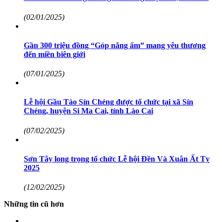
(02/01/2025)
Gần 300 triệu đồng “Góp nắng ấm” mang yêu thương
đến miền biên giới
(07/01/2025)
Lễ hội Gầu Tào Sín Chéng được tổ chức tại xã Sín
Chéng, huyện Si Ma Cai, tỉnh Lào Cai
(07/02/2025)
Sơn Tây long trọng tổ chức Lễ hội Đền Và Xuân Ất Tỵ
2025
(12/02/2025)
Những tin cũ hơn