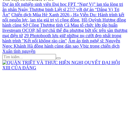
Dự án tốt nghiệp sinh viên Đại học FPT “Ngự Vị” lan tỏa lòng tri
ân nhân Ngày Thương binh Liệt sĩ 27/7 với dự án “Dâng Vị Tri
Ân”
Chiến dịch Mùa Hè Xanh 2026 - Hạ Viễn Du: Hành trình kết
nối nguồn lực, lan tỏa giá trị vì cộng đồng.
Hồ Quỳnh Hương đồng
hành cùng Sở Công Thương tỉnh Cà Mau tổ chức lớp tập huấn
livestream OCOP, hỗ trợ chủ thể địa phương bứt tốc trên sàn thương
mại điện tử
29 Photobooth lưu giữ những nụ cười đẹp nhất trong
hành trình "Kết nối không rào cản"
Ấm áp tình nghệ sĩ: Nguyễn
Ngọc Khánh Hà đồng hành cùng dàn sao Vbiz trong chiến dịch
Xuân tình nguyện