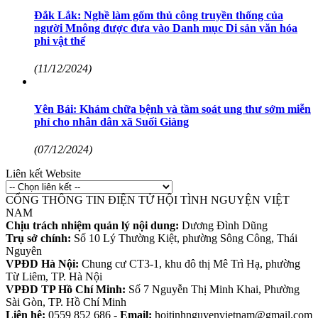
Đắk Lắk: Nghề làm gốm thủ công truyền thống của
người Mnông được đưa vào Danh mục Di sản văn hóa
phi vật thể
(11/12/2024)
Yên Bái: Khám chữa bệnh và tầm soát ung thư sớm miễn
phí cho nhân dân xã Suối Giàng
(07/12/2024)
Liên kết Website
CỔNG THÔNG TIN ĐIỆN TỬ HỘI TÌNH NGUYỆN VIỆT
NAM
Chịu trách nhiệm quản lý nội dung:
Dương Đình Dũng
Trụ sở chính:
Số 10 Lý Thường Kiệt, phường Sông Công, Thái
Nguyên
VPĐD Hà Nội:
Chung cư CT3-1, khu đô thị Mê Trì Hạ, phường
Từ Liêm, TP. Hà Nội
VPĐD TP Hồ Chí Minh:
Số 7 Nguyễn Thị Minh Khai, Phường
Sài Gòn, TP. Hồ Chí Minh
Liên hệ:
0559 852 686 -
Email:
hoitinhnguyenvietnam@gmail.com