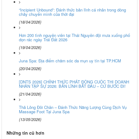
“Incipient Unbound”: Đánh thức bản lĩnh cá nhân trong dòng
chảy chuyển mình của thời đại
(18/04/2026)
Hơn 200 tình nguyện viên tại Thái Nguyên đội mưa xuống phố
dọn rác ngày Trái Đất 2026
(19/04/2026)
Juna Spa: Địa điểm chăm sóc da mụn uy tín tại TP.HCM
(20/04/2026)
[DNTS 2026] CHÍNH THỨC PHÁT ĐỘNG CUỘC THI DOANH
NHÂN TẬP SỰ 2026: BẢN LĨNH BẮT ĐẦU – CỨ BƯỚC ĐI!
(21/04/2026)
Thả Lỏng Đôi Chân – Đánh Thức Năng Lượng Cùng Dịch Vụ
Massage Foot Tại Juna Spa
(13/05/2026)
Những tin cũ hơn