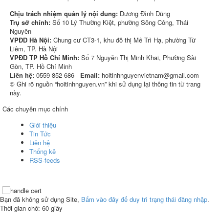
Chịu trách nhiệm quản lý nội dung:
Dương Đình Dũng
Trụ sở chính:
Số 10 Lý Thường Kiệt, phường Sông Công, Thái
Nguyên
VPĐD Hà Nội:
Chung cư CT3-1, khu đô thị Mê Trì Hạ, phường Từ
Liêm, TP. Hà Nội
VPĐD TP Hồ Chí Minh:
Số 7 Nguyễn Thị Minh Khai, Phường Sài
Gòn, TP. Hồ Chí Minh
Liên hệ:
0559 852 686 -
Email:
hoitinhnguyenvietnam@gmail.com
© Ghi rõ nguồn “hoitinhnguyen.vn” khi sử dụng lại thông tin từ trang
này.
Các chuyên mục chính
Giới thiệu
Tin Tức
Liên hệ
Thống kê
RSS-feeds
Bạn đã không sử dụng Site,
Bấm vào đây để duy trì trạng thái đăng nhập
.
Thời gian chờ:
60
giây