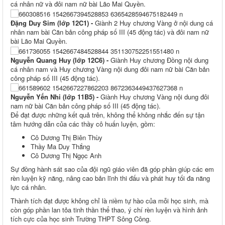
cá nhân nữ và đôi nam nữ bài Lão Mai Quyền.
Đặng Duy Sim (lớp 12C1) -
Giành 2 Huy chương Vàng ở nội dung cá
nhân nam bài Căn bản công pháp số III (45 động tác) và đôi nam nữ
bài Lão Mai Quyền.
Nguyễn Quang Huy (lớp 12C6) -
Giành Huy chương Đồng nội dung
cá nhân nam và Huy chương Vàng nội dung đôi nam nữ bài Căn bản
công pháp số III (45 động tác).
Nguyễn Yến Nhi (lớp 11B5) -
Giành Huy chương Vàng nội dung đôi
nam nữ bài Căn bản công pháp số III (45 động tác).
Để đạt được những kết quả trên, không thể không nhắc đến sự tận
tâm hướng dẫn của các thầy cô huấn luyện, gồm:
Cô Dương Thị Biên Thùy
Thầy Ma Duy Thắng
Cô Dương Thị Ngọc Anh
Sự đồng hành sát sao của đội ngũ giáo viên đã góp phần giúp các em
rèn luyện kỹ năng, nâng cao bản lĩnh thi đấu và phát huy tối đa năng
lực cá nhân.
Thành tích đạt được không chỉ là niềm tự hào của mỗi học sinh, mà
còn góp phần lan tỏa tinh thần thể thao, ý chí rèn luyện và hình ảnh
tích cực của học sinh Trường THPT Sông Công.