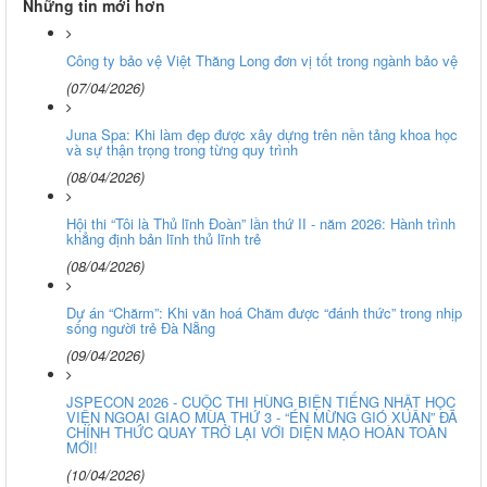
Những tin mới hơn
Công ty bảo vệ Việt Thăng Long đơn vị tốt trong ngành bảo vệ
(07/04/2026)
Juna Spa: Khi làm đẹp được xây dựng trên nền tảng khoa học
và sự thận trọng trong từng quy trình
(08/04/2026)
Hội thi “Tôi là Thủ lĩnh Đoàn” lần thứ II - năm 2026: Hành trình
khẳng định bản lĩnh thủ lĩnh trẻ
(08/04/2026)
Dự án “Chărm”: Khi văn hoá Chăm được “đánh thức” trong nhịp
sống người trẻ Đà Nẵng
(09/04/2026)
JSPECON 2026 - CUỘC THI HÙNG BIỆN TIẾNG NHẬT HỌC
VIỆN NGOẠI GIAO MÙA THỨ 3 - “ÉN MỪNG GIÓ XUÂN” ĐÃ
CHÍNH THỨC QUAY TRỞ LẠI VỚI DIỆN MẠO HOÀN TOÀN
MỚI!
(10/04/2026)