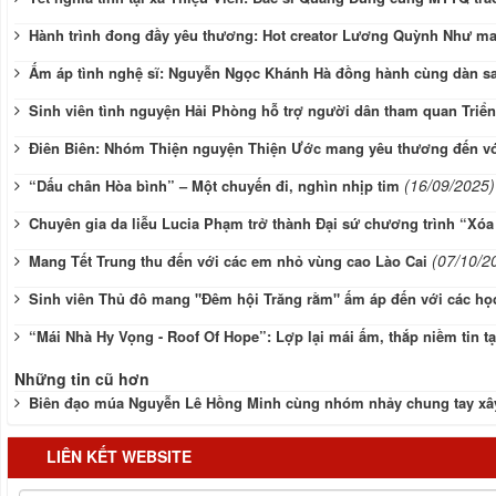
Hành trình đong đầy yêu thương: Hot creator Lương Quỳnh Như ma
Ấm áp tình nghệ sĩ: Nguyễn Ngọc Khánh Hà đồng hành cùng dàn sa
Sinh viên tình nguyện Hải Phòng hỗ trợ người dân tham quan Triển
Điên Biên: Nhóm Thiện nguyện Thiện Ước mang yêu thương đến 
(16/09/2025)
“Dấu chân Hòa bình” – Một chuyến đi, nghìn nhịp tim
Chuyên gia da liễu Lucia Phạm trở thành Đại sứ chương trình “Xóa 
(07/10/2
Mang Tết Trung thu đến với các em nhỏ vùng cao Lào Cai
Sinh viên Thủ đô mang "Đêm hội Trăng rằm" ấm áp đến với các họ
“Mái Nhà Hy Vọng - Roof Of Hope”: Lợp lại mái ấm, thắp niềm tin t
Những tin cũ hơn
Biên đạo múa Nguyễn Lê Hồng Minh cùng nhóm nhảy chung tay xây
LIÊN KẾT WEBSITE