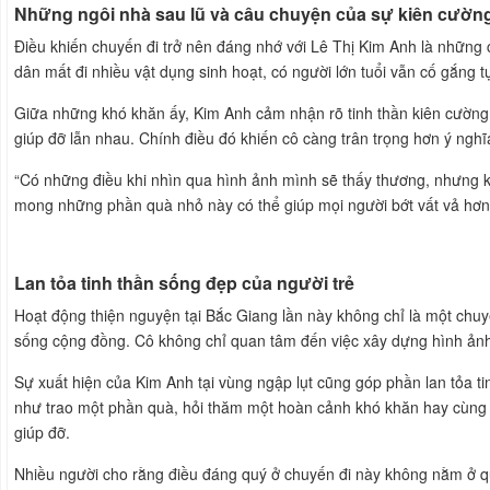
Những ngôi nhà sau lũ và câu chuyện của sự kiên cườn
Điều khiến chuyến đi trở nên đáng nhớ với Lê Thị Kim Anh là những 
dân mất đi nhiều vật dụng sinh hoạt, có người lớn tuổi vẫn cố gắng 
Giữa những khó khăn ấy, Kim Anh cảm nhận rõ tinh thần kiên cường
giúp đỡ lẫn nhau. Chính điều đó khiến cô càng trân trọng hơn ý ngh
“Có những điều khi nhìn qua hình ảnh mình sẽ thấy thương, nhưng kh
mong những phần quà nhỏ này có thể giúp mọi người bớt vất vả hơn 
Lan tỏa tinh thần sống đẹp của người trẻ
Hoạt động thiện nguyện tại Bắc Giang lần này không chỉ là một chuy
sống cộng đồng. Cô không chỉ quan tâm đến việc xây dựng hình ảnh
Sự xuất hiện của Kim Anh tại vùng ngập lụt cũng góp phần lan tỏa tin
như trao một phần quà, hỏi thăm một hoàn cảnh khó khăn hay cùng
giúp đỡ.
Nhiều người cho rằng điều đáng quý ở chuyến đi này không nằm ở qu