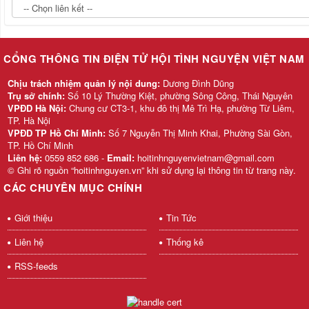
CỔNG THÔNG TIN ĐIỆN TỬ HỘI TÌNH NGUYỆN VIỆT NAM
Chịu trách nhiệm quản lý nội dung:
Dương Đình Dũng
Trụ sở chính:
Số 10 Lý Thường Kiệt, phường Sông Công, Thái Nguyên
VPĐD Hà Nội:
Chung cư CT3-1, khu đô thị Mê Trì Hạ, phường Từ Liêm,
TP. Hà Nội
VPĐD TP Hồ Chí Minh:
Số 7 Nguyễn Thị Minh Khai, Phường Sài Gòn,
TP. Hồ Chí Minh
Liên hệ:
0559 852 686 -
Email:
hoitinhnguyenvietnam@gmail.com
© Ghi rõ nguồn “hoitinhnguyen.vn” khi sử dụng lại thông tin từ trang này.
CÁC CHUYÊN MỤC CHÍNH
Giới thiệu
Tin Tức
Liên hệ
Thống kê
RSS-feeds