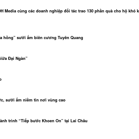
DH Media cùng các doanh nghiệp đối tác trao 130 phần quà cho hộ khó k
ửa hồng” sưởi ấm biên cương Tuyên Quang
iữa Đại Ngàn”
o
hức, sưởi ấm niềm tin nơi vùng cao
ành trình “Tiếp bước Khoen On” tại Lai Châu