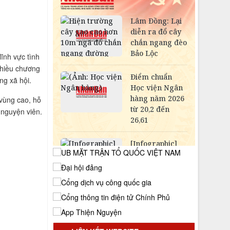
HUYỆN BA CHẼ, TỈNH QUẢNG NINH
LẦN THỨ XVIII, NĂM 2025
Sơn Tây long trọng tổ chức Lễ hội Đền
Và Xuân Ất Tỵ 2025
lĩnh vực tình
Chiến dịch EarthDay 2026 tại Thái
nhiều chương
Nguyên: Chung tay vì môi trường
ng xã hội.
Khởi động chương trình Talkshow “Soi
chiếu vùng ảo ảnh: Bảo vệ quyền lợi
 vùng cao, hỗ
người tiêu dùng trong ma trận
 nguyện viên.
KOL/KOC”
Hà Nội: Sắp ra mắt thương hiệu trà
cao cấp Dragon Tea Suối Giàng
Hội đồng hương Yên Bái gặp mặt đầu
Xuân 2025 tại Hà Nội
ĐẠI HỘI CHÁU NGOAN BÁC HỒ
HUYỆN BA CHẼ, TỈNH QUẢNG NINH
LẦN THỨ XVIII, NĂM 2025
Sơn Tây long trọng tổ chức Lễ hội Đền
Và Xuân Ất Tỵ 2025