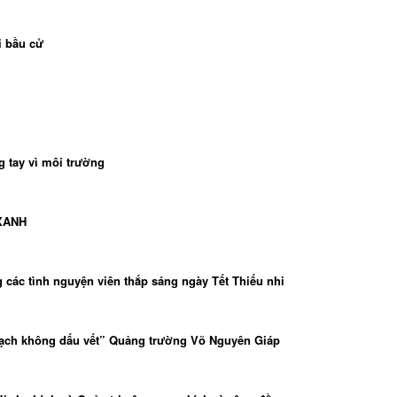
i bầu cử
g tay vì môi trường
XANH
ác tình nguyện viên thắp sáng ngày Tết Thiếu nhi
sạch không dấu vết” Quảng trường Võ Nguyên Giáp