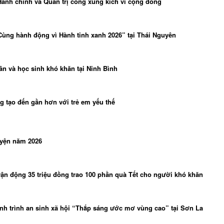
Hành chính và Quản trị công xung kích vì cộng đồng
Cùng hành động vì Hành tinh xanh 2026” tại Thái Nguyên
n và học sinh khó khăn tại Ninh Bình
g tạo đến gần hơn với trẻ em yếu thế
uyện năm 2026
vận động 35 triệu đồng trao 100 phần quà Tết cho người khó khăn
ành trình an sinh xã hội “Thắp sáng ước mơ vùng cao” tại Sơn La