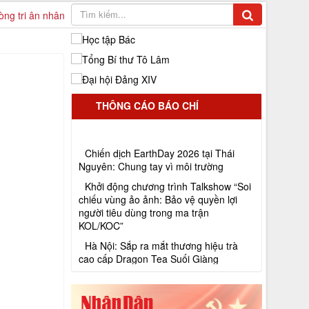
 ân nhân Ngày Thương binh Liệt sĩ 27/7 với dự án “Dâng Vị Tri Ân”
Chiế
THÔNG CÁO BÁO CHÍ
Chiến dịch EarthDay 2026 tại Thái
Nguyên: Chung tay vì môi trường
Khởi động chương trình Talkshow “Soi
chiếu vùng ảo ảnh: Bảo vệ quyền lợi
người tiêu dùng trong ma trận
KOL/KOC”
Hà Nội: Sắp ra mắt thương hiệu trà
cao cấp Dragon Tea Suối Giàng
Hội đồng hương Yên Bái gặp mặt đầu
Xuân 2025 tại Hà Nội
ĐẠI HỘI CHÁU NGOAN BÁC HỒ