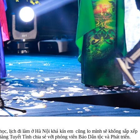
 học, lịch đi làm ở Hà Nội khá kín em cũng lo mình sẽ không sắp xếp
iàng Tuyết Tình chia sẻ với phóng viên Báo Dân tộc và Phát triển.