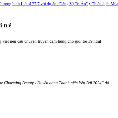
 Viễn Du: Hành trình kết nối nguồn lực, lan tỏa giá trị vì cộng đồng
i trẻ
g-viet-nen-cau-chuyen-truyen-cam-hung-cho-gioi-tre-39.html
“The Charming Beauty - Duyên dáng Thanh niên Yên Bái 2024” đã