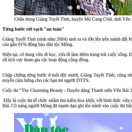
Chân dung Giàng Tuyết Tình, huyện Mù Cang Chải, tỉnh Yên 
Từng bước rời vạch "an toàn"
Giàng Tuyết Tình (sinh năm 2004) sinh ra và lớn lên trên mảnh đất 
của gần 91% đồng bào dân tộc Mông.
Hiện tại, cô đang vừa đi học, vừa đi làm thêm trang trải cuộc sống
rất tích cực tham gia các hoạt động cộng đồng.
Chập chững từng bước ở tuổi đôi mươi, Giàng Tuyết Tình, cũng như
truyền cảm hứng cho các bạn trẻ người DTTS.
Cuộc thi "The Charming Beauty - Duyên dáng Thanh niên Yên Bái 2024
Đây là cuộc thi tổ chức nhằm tìm kiếm hoa khôi, với hình thức vừa t
Bái. Cô nàng người Mông đã mạnh dạn ghi tên mình vào cuộc thi bằng t