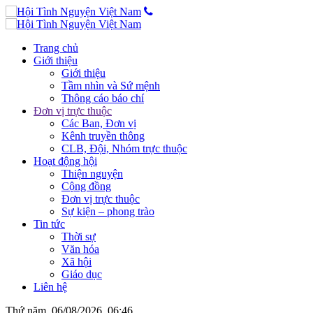
Trang chủ
Giới thiệu
Giới thiệu
Tầm nhìn và Sứ mệnh
Thông cáo báo chí
Đơn vị trực thuộc
Các Ban, Đơn vị
Kênh truyền thông
CLB, Đội, Nhóm trực thuộc
Hoạt động hội
Thiện nguyện
Cộng đồng
Đơn vị trực thuộc
Sự kiện – phong trào
Tin tức
Thời sự
Văn hóa
Xã hội
Giáo dục
Liên hệ
Thứ năm, 06/08/2026, 06:46