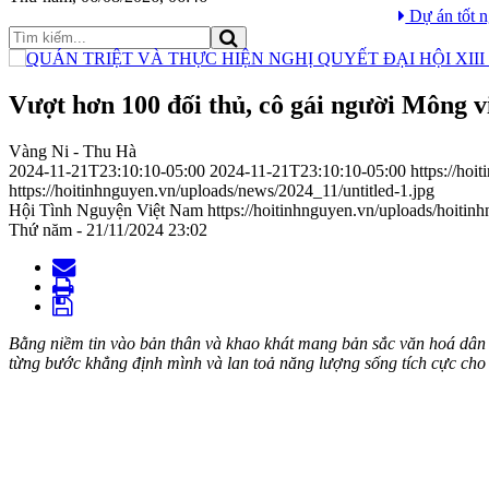
ại học FPT “Ngự Vị” lan tỏa lòng tri ân nhân Ngày Thương binh Liệt 
Vượt hơn 100 đối thủ, cô gái người Mông v
Vàng Ni - Thu Hà
2024-11-21T23:10:10-05:00
2024-11-21T23:10:10-05:00
https://ho
https://hoitinhnguyen.vn/uploads/news/2024_11/untitled-1.jpg
Hội Tình Nguyện Việt Nam
https://hoitinhnguyen.vn/uploads/hoiti
Thứ năm - 21/11/2024 23:02
Bằng niềm tin vào bản thân và khao khát mang bản sắc văn hoá dân
từng bước khẳng định mình và lan toả năng lượng sống tích cực cho