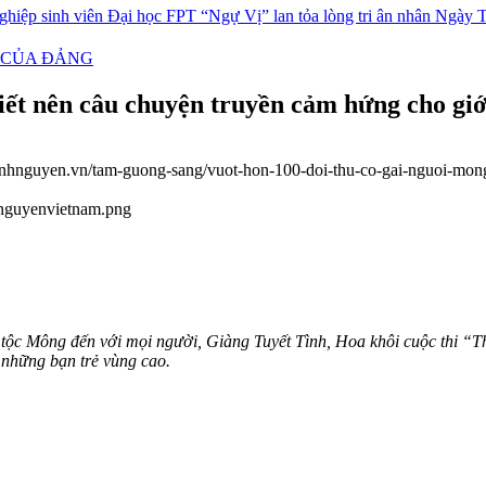
sĩ 27/7 với dự án “Dâng Vị Tri Ân”
Chiến dịch Mùa Hè Xanh 2026 - Hạ
iết nên câu chuyện truyền cảm hứng cho giớ
itinhnguyen.vn/tam-guong-sang/vuot-hon-100-doi-thu-co-gai-nguoi-mon
nhnguyenvietnam.png
 tộc Mông đến với mọi người, Giàng Tuyết Tình, Hoa khôi cuộc thi 
 những bạn trẻ vùng cao.