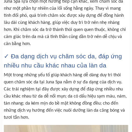
Juna Spa lựa chọn một hướng tiếp cận khác, xem chăm sóc da
như một phần tự nhiên của lối sống hằng ngày. Thay vì mang
tính đối phó, quá trình chăm sóc được xây dựng để đồng hành
lâu dài cùng khách hàng, giúp việc duy trì trở nên nhẹ nhàng
hơn. Khi chăm sóc da trở thành thói quen quen thuộc, không chỉ
cảm giác trên da mà cả tinh thần cũng dần trở nên dễ chịu và
cân bằng hơn.
✓ Đa dạng dịch vụ chăm sóc da, đáp ứng
nhiều nhu cầu khác nhau của làn da
Một trong những yếu tố giúp khách hàng dễ dàng duy trì thói
quen chăm sóc da tại Juna Spa nằm ở sự đa dạng của dịch vụ.
Các trải nghiệm tại đây được xây dựng để đáp ứng nhiều nhu
cầu khác nhau từ da dễ nổi mụn; da có dấu hiệu sạm màu, nám,
tàn nhang; da kém mịn do bề mặt không đồng đều; cho đến
những dịch vụ hướng đến việc nuôi dưỡng làn da căng bóng và
tươi tắn hơn.