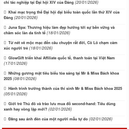
(20/01/2026)
chí tác nghiệp tại Đại hội XIV của Đảng
Khai mạc trọng thể Đại hội đại biểu toàn quốc lần thứ XIV của
(20/01/2026)
Đảng
Juna Spa: Thương hiệu làm đẹp hướng tới sự bền vững và
(18/01/2026)
chăm sóc làn da tinh tế
Từ nét vẽ mộc mạc đến câu chuyện rất đời, Cò Lõ chạm cảm
(18/01/2026)
xúc người trẻ
GlowGift triển khai Affiliate quốc tế, thanh toán tại Việt Nam
(17/01/2026)
Những gương mặt tiêu biểu tỏa sáng tại Mr & Miss Bách khoa
(08/01/2026)
2025
Hành trình trưởng thành của thí sinh Mr & Miss Bách khoa 2025
(05/01/2026)
Giới trẻ Thủ đô và trào lưu mua đồ second-hand: Tiêu dùng
(02/01/2026)
xanh hay vòng lặp mới?
(02/01/2026)
Đằng sau ánh đèn của một người mẫu tự do