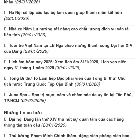
(28/01/2026)
khấu
Hà Nội sẽ lập câu lạc bộ làm quen giúp thanh niên kết hôn
(29/01/2026)
Nhà xe Năm Lu hướng tới nâng cao chất lượng dịch vụ vận tải
(29/01/2026)
liên tỉnh
Tuổi trẻ Việt Nam tại LB Nga chào mừng thành công Đại hội XIV
(29/01/2026)
của Đảng
Lịch âm hôm nay 2026: Xem lịch âm 31/1/2026, Lịch vạn niên
(30/01/2026)
ngày 31 tháng 1 năm 2026
Tổng Bí thư Tô Lâm tiếp Đặc phái viên của Tổng Bí thư, Chủ
(30/01/2026)
tịch nước Trung Quốc Tập Cận Bình
Juna Spa – Spa trị mụn, nám và chăm sóc da uy tín tại Tân Phú,
(02/02/2026)
TP.HCM
Những tin cũ hơn
Đại hội Đảng lần thứ XIV thu hút sự quan tâm của các hãng
(20/01/2026)
thông tấn toàn cầu
Thủ tướng Phạm Minh Chính thăm, động viên phóng viên báo