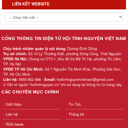
LIÊN KẾT WEBSITE
CỔNG THÔNG TIN ĐIỆN TỬ HỘI TÌNH NGUYỆN VIỆT NAM
Chịu trách nhiệm quản lý nội dung:
Dương Đình Dũng
Trụ sở chính:
Số 10 Lý Thường Kiệt, phường Sông Công, Thái Nguyên
VPĐD Hà Nội:
Chung cư CT3-1, khu đô thị Mê Trì Hạ, phường Từ Liêm,
TP. Hà Nội
VPĐD TP Hồ Chí Minh:
Số 7 Nguyễn Thị Minh Khai, Phường Sài Gòn,
TP. Hồ Chí Minh
Liên hệ:
0559 852 686 -
Email:
hoitinhnguyenvietnam@gmail.com
© Ghi rõ nguồn “hoitinhnguyen.vn” khi sử dụng lại thông tin từ trang này.
CÁC CHUYÊN MỤC CHÍNH
Giới thiệu
Tin Tức
Liên hệ
Thống kê
RSS-feeds