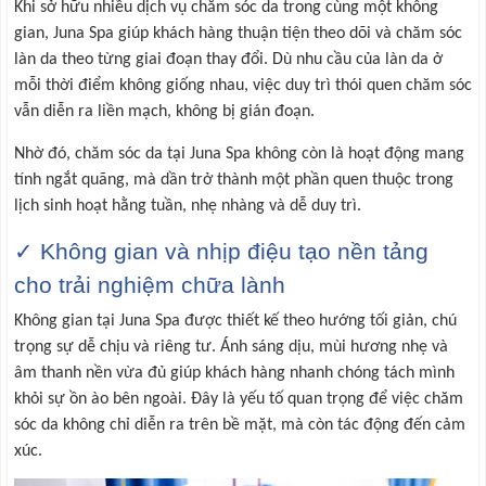
Khi sở hữu nhiều dịch vụ chăm sóc da trong cùng một không
gian, Juna Spa giúp khách hàng thuận tiện theo dõi và chăm sóc
làn da theo từng giai đoạn thay đổi. Dù nhu cầu của làn da ở
mỗi thời điểm không giống nhau, việc duy trì thói quen chăm sóc
vẫn diễn ra liền mạch, không bị gián đoạn.
Nhờ đó, chăm sóc da tại Juna Spa không còn là hoạt động mang
tính ngắt quãng, mà dần trở thành một phần quen thuộc trong
lịch sinh hoạt hằng tuần, nhẹ nhàng và dễ duy trì.
✓ Không gian và nhịp điệu tạo nền tảng
cho trải nghiệm chữa lành
Không gian tại Juna Spa được thiết kế theo hướng tối giản, chú
trọng sự dễ chịu và riêng tư. Ánh sáng dịu, mùi hương nhẹ và
âm thanh nền vừa đủ giúp khách hàng nhanh chóng tách mình
khỏi sự ồn ào bên ngoài. Đây là yếu tố quan trọng để việc chăm
sóc da không chỉ diễn ra trên bề mặt, mà còn tác động đến cảm
xúc.