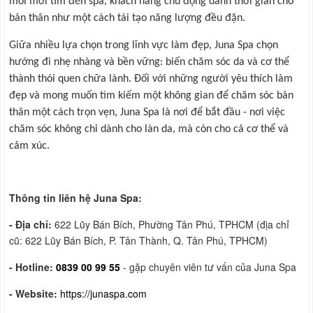
mỏi mới tìm đến spa, khách hàng chủ động dành thời gian cho
bản thân như một cách tái tạo năng lượng đều đặn.
Giữa nhiều lựa chọn trong lĩnh vực làm đẹp, Juna Spa chọn
hướng đi nhẹ nhàng và bền vững: biến chăm sóc da và cơ thể
thành thói quen chữa lành. Đối với những người yêu thích làm
đẹp và mong muốn tìm kiếm một không gian để chăm sóc bản
thân một cách trọn vẹn, Juna Spa là nơi để bắt đầu - nơi việc
chăm sóc không chỉ dành cho làn da, mà còn cho cả cơ thể và
cảm xúc.
Thông tin liên hệ Juna Spa:
- Địa chỉ:
622 Lũy Bán Bích, Phường Tân Phú, TPHCM (địa chỉ
cũ: 622 Lũy Bán Bích, P. Tân Thành, Q. Tân Phú, TPHCM)
- Hotline:
0839 00 99 55
- gặp chuyên viên tư vấn của Juna Spa
- Website:
https://junaspa.com