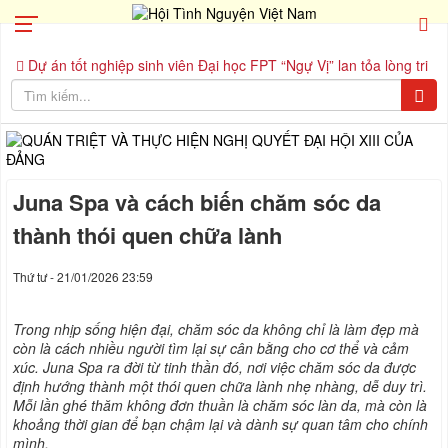
Dự án tốt nghiệp sinh viên Đại học FPT “Ngự Vị” lan tỏa lòng tri
ân nhân Ngày Thương binh Liệt sĩ 27/7 với dự án “Dâng Vị Tri Ân”
Chiến dịch Mùa Hè Xanh 2026 - Hạ Viễn Du: Hành trình kết nối
nguồn lực, lan tỏa giá trị vì cộng đồng.
Hồ Quỳnh Hương đồng
hành cùng Sở Công Thương tỉnh Cà Mau tổ chức lớp tập huấn
livestream OCOP, hỗ trợ chủ thể địa phương bứt tốc trên sàn
thương mại điện tử
29 Photobooth lưu giữ những nụ cười đẹp
Juna Spa và cách biến chăm sóc da
nhất trong hành trình "Kết nối không rào cản"
Ấm áp tình nghệ
sĩ: Nguyễn Ngọc Khánh Hà đồng hành cùng dàn sao Vbiz trong
thành thói quen chữa lành
chiến dịch Xuân tình nguyện
Thứ tư - 21/01/2026 23:59
Trong nhịp sống hiện đại, chăm sóc da không chỉ là làm đẹp mà
còn là cách nhiều người tìm lại sự cân bằng cho cơ thể và cảm
xúc. Juna Spa ra đời từ tinh thần đó, nơi việc chăm sóc da được
định hướng thành một thói quen chữa lành nhẹ nhàng, dễ duy trì.
Mỗi lần ghé thăm không đơn thuần là chăm sóc làn da, mà còn là
khoảng thời gian để bạn chậm lại và dành sự quan tâm cho chính
mình.