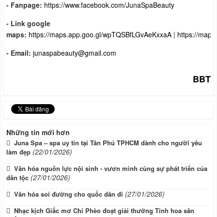
- Fanpage:
https://www.facebook.com/JunaSpaBeauty
- Link google
maps:
https://maps.app.goo.gl/wpTQSBfLGvAeKxxaA
|
https://map
- Email:
junaspabeauty@gmail.com
BBT
Những tin mới hơn
Juna Spa – spa uy tín tại Tân Phú TPHCM dành cho người yêu
(22/01/2026)
làm đẹp
Văn hóa nguồn lực nội sinh - vươn mình cùng sự phát triển của
(27/01/2026)
dân tộc
(27/01/2026)
Văn hóa soi đường cho quốc dân đi
Nhạc kịch Giấc mơ Chí Phèo đoạt giải thưởng Tinh hoa sân