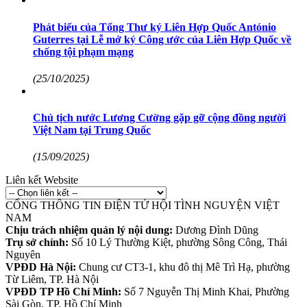
Phát biểu của Tổng Thư ký Liên Hợp Quốc António
Guterres tại Lễ mở ký Công ước của Liên Hợp Quốc về
chống tội phạm mạng
(25/10/2025)
Chủ tịch nước Lương Cường gặp gỡ cộng đồng người
Việt Nam tại Trung Quốc
(15/09/2025)
Liên kết Website
CỔNG THÔNG TIN ĐIỆN TỬ HỘI TÌNH NGUYỆN VIỆT
NAM
Chịu trách nhiệm quản lý nội dung:
Dương Đình Dũng
Trụ sở chính:
Số 10 Lý Thường Kiệt, phường Sông Công, Thái
Nguyên
VPĐD Hà Nội:
Chung cư CT3-1, khu đô thị Mê Trì Hạ, phường
Từ Liêm, TP. Hà Nội
VPĐD TP Hồ Chí Minh:
Số 7 Nguyễn Thị Minh Khai, Phường
Sài Gòn, TP. Hồ Chí Minh