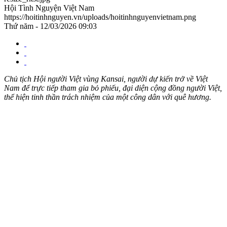
Hội Tình Nguyện Việt Nam
https://hoitinhnguyen.vn/uploads/hoitinhnguyenvietnam.png
Thứ năm - 12/03/2026 09:03
Chủ tịch Hội người Việt vùng Kansai, người dự kiến trở về Việt
Nam để trực tiếp tham gia bỏ phiếu, đại diện cộng đồng người Việt,
thể hiện tinh thần trách nhiệm của một công dân với quê hương.