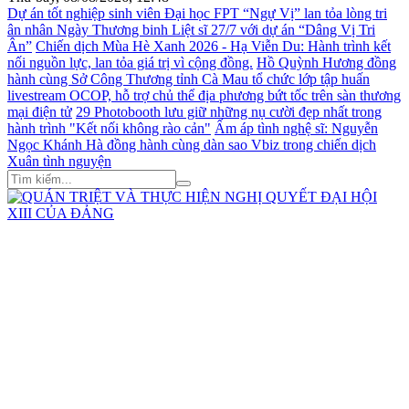
Dự án tốt nghiệp sinh viên Đại học FPT “Ngự Vị” lan tỏa lòng tri
ân nhân Ngày Thương binh Liệt sĩ 27/7 với dự án “Dâng Vị Tri
Ân”
Chiến dịch Mùa Hè Xanh 2026 - Hạ Viễn Du: Hành trình kết
nối nguồn lực, lan tỏa giá trị vì cộng đồng.
Hồ Quỳnh Hương đồng
hành cùng Sở Công Thương tỉnh Cà Mau tổ chức lớp tập huấn
livestream OCOP, hỗ trợ chủ thể địa phương bứt tốc trên sàn thương
mại điện tử
29 Photobooth lưu giữ những nụ cười đẹp nhất trong
hành trình "Kết nối không rào cản"
Ấm áp tình nghệ sĩ: Nguyễn
Ngọc Khánh Hà đồng hành cùng dàn sao Vbiz trong chiến dịch
Xuân tình nguyện