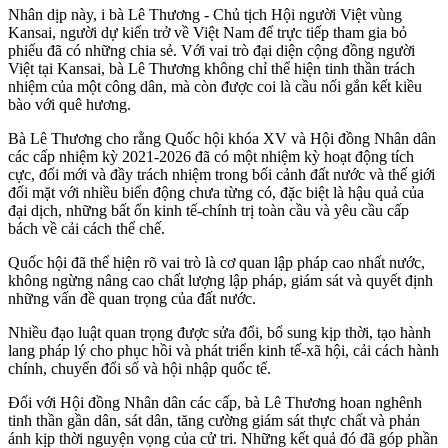
Nhân dịp này, i bà Lê Thương - Chủ tịch Hội người Việt vùng
Kansai, người dự kiến trở về Việt Nam để trực tiếp tham gia bỏ
phiếu đã có những chia sẻ. Với vai trò đại diện cộng đồng người
Việt tại Kansai, bà Lê Thương không chỉ thể hiện tinh thần trách
nhiệm của một công dân, mà còn được coi là cầu nối gắn kết kiều
bào với quê hương.
Bà Lê Thương cho rằng Quốc hội khóa XV và Hội đồng Nhân dân
các cấp nhiệm kỳ 2021-2026 đã có một nhiệm kỳ hoạt động tích
cực, đổi mới và đầy trách nhiệm trong bối cảnh đất nước và thế giới
đối mặt với nhiều biến động chưa từng có, đặc biệt là hậu quả của
đại dịch, những bất ổn kinh tế-chính trị toàn cầu và yêu cầu cấp
bách về cải cách thể chế.
Quốc hội đã thể hiện rõ vai trò là cơ quan lập pháp cao nhất nước,
không ngừng nâng cao chất lượng lập pháp, giám sát và quyết định
những vấn đề quan trọng của đất nước.
Nhiều đạo luật quan trọng được sửa đổi, bổ sung kịp thời, tạo hành
lang pháp lý cho phục hồi và phát triển kinh tế-xã hội, cải cách hành
chính, chuyển đổi số và hội nhập quốc tế.
Đối với Hội đồng Nhân dân các cấp, bà Lê Thương hoan nghênh
tinh thần gần dân, sát dân, tăng cường giám sát thực chất và phản
ánh kịp thời nguyện vọng của cử tri. Những kết quả đó đã góp phần