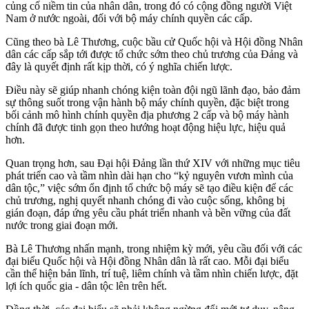
củng cố niềm tin của nhân dân, trong đó có cộng đồng người Việt
Nam ở nước ngoài, đối với bộ máy chính quyền các cấp.
Cũng theo bà Lê Thương, cuộc bầu cử Quốc hội và Hội đồng Nhân
dân các cấp sắp tới được tổ chức sớm theo chủ trương của Đảng và
đây là quyết định rất kịp thời, có ý nghĩa chiến lược.
Điều này sẽ giúp nhanh chóng kiện toàn đội ngũ lãnh đạo, bảo đảm
sự thông suốt trong vận hành bộ máy chính quyền, đặc biệt trong
bối cảnh mô hình chính quyền địa phương 2 cấp và bộ máy hành
chính đã được tinh gọn theo hướng hoạt động hiệu lực, hiệu quả
hơn.
Quan trọng hơn, sau Đại hội Đảng lần thứ XIV với những mục tiêu
phát triển cao và tầm nhìn dài hạn cho “kỷ nguyên vươn mình của
dân tộc,” việc sớm ổn định tổ chức bộ máy sẽ tạo điều kiện để các
chủ trương, nghị quyết nhanh chóng đi vào cuộc sống, không bị
gián đoạn, đáp ứng yêu cầu phát triển nhanh và bền vững của đất
nước trong giai đoạn mới.
Bà Lê Thương nhấn mạnh, trong nhiệm kỳ mới, yêu cầu đối với các
đại biểu Quốc hội và Hội đồng Nhân dân là rất cao. Mỗi đại biểu
cần thể hiện bản lĩnh, trí tuệ, liêm chính và tầm nhìn chiến lược, đặt
lợi ích quốc gia - dân tộc lên trên hết.