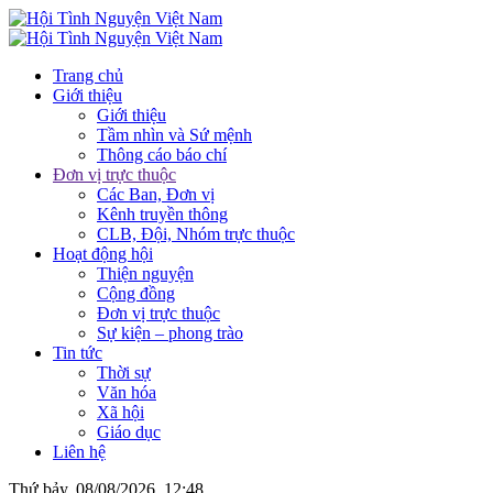
Trang chủ
Giới thiệu
Giới thiệu
Tầm nhìn và Sứ mệnh
Thông cáo báo chí
Đơn vị trực thuộc
Các Ban, Đơn vị
Kênh truyền thông
CLB, Đội, Nhóm trực thuộc
Hoạt động hội
Thiện nguyện
Cộng đồng
Đơn vị trực thuộc
Sự kiện – phong trào
Tin tức
Thời sự
Văn hóa
Xã hội
Giáo dục
Liên hệ
Thứ bảy, 08/08/2026, 12:48