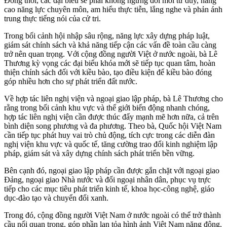
Đồng thời, các đại biểu sẽ phải không ngừng đổi mới tư duy, nâng
cao năng lực chuyên môn, am hiểu thực tiễn, lắng nghe và phản ánh
trung thực tiếng nói của cử tri.
Trong bối cảnh hội nhập sâu rộng, năng lực xây dựng pháp luật,
giám sát chính sách và khả năng tiếp cận các vấn đề toàn cầu càng
trở nên quan trọng. Với cộng đồng người Việt ở nước ngoài, bà Lê
Thương kỳ vọng các đại biểu khóa mới sẽ tiếp tục quan tâm, hoàn
thiện chính sách đối với kiều bào, tạo điều kiện để kiều bào đóng
góp nhiều hơn cho sự phát triển đất nước.
Về hợp tác liên nghị viện và ngoại giao lập pháp, bà Lê Thương cho
rằng trong bối cảnh khu vực và thế giới biến động nhanh chóng,
hợp tác liên nghị viện cần được thúc đẩy mạnh mẽ hơn nữa, cả trên
bình diện song phương và đa phương. Theo bà, Quốc hội Việt Nam
cần tiếp tục phát huy vai trò chủ động, tích cực trong các diễn đàn
nghị viện khu vực và quốc tế, tăng cường trao đổi kinh nghiệm lập
pháp, giám sát và xây dựng chính sách phát triển bền vững.
Bên cạnh đó, ngoại giao lập pháp cần được gắn chặt với ngoại giao
Đảng, ngoại giao Nhà nước và đối ngoại nhân dân, phục vụ trực
tiếp cho các mục tiêu phát triển kinh tế, khoa học-công nghệ, giáo
dục-đào tạo và chuyển đổi xanh.
Trong đó, cộng đồng người Việt Nam ở nước ngoài có thể trở thành
cầu nối quan trọng, góp phần lan tỏa hình ảnh Việt Nam năng động,