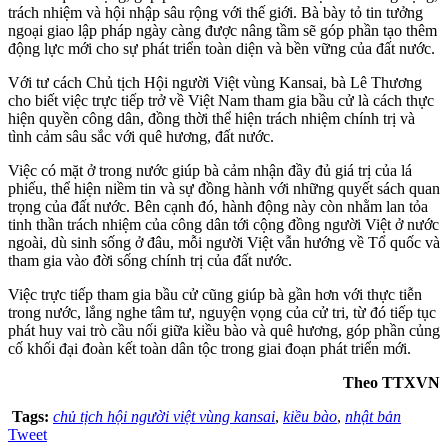
trách nhiệm và hội nhập sâu rộng với thế giới. Bà bày tỏ tin tưởng
ngoại giao lập pháp ngày càng được nâng tầm sẽ góp phần tạo thêm
động lực mới cho sự phát triển toàn diện và bền vững của đất nước.
Với tư cách Chủ tịch Hội người Việt vùng Kansai, bà Lê Thương
cho biết việc trực tiếp trở về Việt Nam tham gia bầu cử là cách thực
hiện quyền công dân, đồng thời thể hiện trách nhiệm chính trị và
tình cảm sâu sắc với quê hương, đất nước.
Việc có mặt ở trong nước giúp bà cảm nhận đầy đủ giá trị của lá
phiếu, thể hiện niềm tin và sự đồng hành với những quyết sách quan
trọng của đất nước. Bên cạnh đó, hành động này còn nhằm lan tỏa
tinh thần trách nhiệm của công dân tới cộng đồng người Việt ở nước
ngoài, dù sinh sống ở đâu, mỗi người Việt vẫn hướng về Tổ quốc và
tham gia vào đời sống chính trị của đất nước.
Việc trực tiếp tham gia bầu cử cũng giúp bà gần hơn với thực tiễn
trong nước, lắng nghe tâm tư, nguyện vọng của cử tri, từ đó tiếp tục
phát huy vai trò cầu nối giữa kiều bào và quê hương, góp phần củng
cố khối đại đoàn kết toàn dân tộc trong giai đoạn phát triển mới.
Theo TTXVN
Tags:
chủ tịch hội người việt vùng kansai
,
kiều bào
,
nhật bản
Tweet