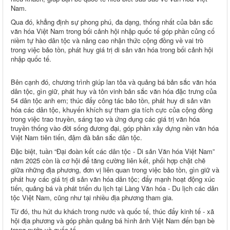
Nam.
Qua đó, khẳng định sự phong phú, đa dạng, thống nhất của bản sắc
văn hóa Việt Nam trong bối cảnh hội nhập quốc tế góp phần củng cố
niềm tự hào dân tộc và nâng cao nhận thức cộng đồng về vai trò
trong việc bảo tồn, phát huy giá trị di sản văn hóa trong bối cảnh hội
nhập quốc tế.
Bên cạnh đó, chương trình giúp lan tỏa và quảng bá bản sắc văn hóa
dân tộc, gìn giữ, phát huy và tôn vinh bản sắc văn hóa đặc trưng của
54 dân tộc anh em; thúc đẩy công tác bảo tồn, phát huy di sản văn
hóa các dân tộc, khuyến khích sự tham gia tích cực của cộng đồng
trong việc trao truyền, sáng tạo và ứng dụng các giá trị văn hóa
truyền thống vào đời sống đương đại, góp phần xây dựng nền văn hóa
Việt Nam tiên tiến, đậm đà bản sắc dân tộc.
Đặc biệt, tuần “Đại đoàn kết các dân tộc - Di sản Văn hóa Việt Nam”
năm 2025 còn là cơ hội để tăng cường liên kết, phối hợp chặt chẽ
giữa những địa phương, đơn vị liên quan trong việc bảo tồn, gìn giữ và
phát huy các giá trị di sản văn hóa dân tộc; đẩy mạnh hoạt động xúc
tiến, quảng bá và phát triển du lịch tại Làng Văn hóa - Du lịch các dân
tộc Việt Nam, cũng như tại nhiều địa phương tham gia.
Từ đó, thu hút du khách trong nước và quốc tế, thúc đẩy kinh tế - xã
hội địa phương và góp phần quảng bá hình ảnh Việt Nam đến bạn bè
trong nước và quốc tế.