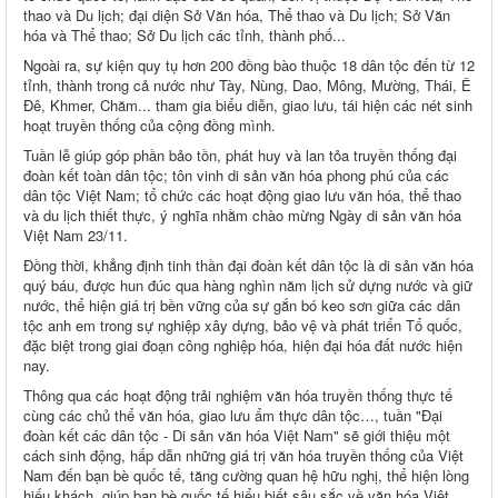
thao và Du lịch; đại diện Sở Văn hóa, Thể thao và Du lịch; Sở Văn
hóa và Thể thao; Sở Du lịch các tỉnh, thành phố...
Ngoài ra, sự kiện quy tụ hơn 200 đồng bào thuộc 18 dân tộc đến từ 12
tỉnh, thành trong cả nước như Tày, Nùng, Dao, Mông, Mường, Thái, Ê
Đê, Khmer, Chăm... tham gia biểu diễn, giao lưu, tái hiện các nét sinh
hoạt truyền thống của cộng đồng mình.
Tuần lễ giúp góp phần bảo tồn, phát huy và lan tỏa truyền thống đại
đoàn kết toàn dân tộc; tôn vinh di sản văn hóa phong phú của các
dân tộc Việt Nam; tổ chức các hoạt động giao lưu văn hóa, thể thao
và du lịch thiết thực, ý nghĩa nhằm chào mừng Ngày di sản văn hóa
Việt Nam 23/11.
Đồng thời, khẳng định tinh thần đại đoàn kết dân tộc là di sản văn hóa
quý báu, được hun đúc qua hàng nghìn năm lịch sử dựng nước và giữ
nước, thể hiện giá trị bền vững của sự gắn bó keo sơn giữa các dân
tộc anh em trong sự nghiệp xây dựng, bảo vệ và phát triển Tổ quốc,
đặc biệt trong giai đoạn công nghiệp hóa, hiện đại hóa đất nước hiện
nay.
Thông qua các hoạt động trải nghiệm văn hóa truyền thống thực tế
cùng các chủ thể văn hóa, giao lưu ẩm thực dân tộc…, tuần "Đại
đoàn kết các dân tộc - Di sản văn hóa Việt Nam" sẽ giới thiệu một
cách sinh động, hấp dẫn những giá trị văn hóa truyền thống của Việt
Nam đến bạn bè quốc tế, tăng cường quan hệ hữu nghị, thể hiện lòng
hiếu khách, giúp bạn bè quốc tế hiểu biết sâu sắc về văn hóa Việt