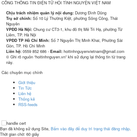
CỔNG THÔNG TIN ĐIỆN TỬ HỘI TÌNH NGUYỆN VIỆT NAM
Chịu trách nhiệm quản lý nội dung:
Dương Đình Dũng
Trụ sở chính:
Số 10 Lý Thường Kiệt, phường Sông Công, Thái
Nguyên
VPĐD Hà Nội:
Chung cư CT3-1, khu đô thị Mê Trì Hạ, phường Từ
Liêm, TP. Hà Nội
VPĐD TP Hồ Chí Minh:
Số 7 Nguyễn Thị Minh Khai, Phường Sài
Gòn, TP. Hồ Chí Minh
Liên hệ:
0559 852 686 -
Email:
hoitinhnguyenvietnam@gmail.com
© Ghi rõ nguồn “hoitinhnguyen.vn” khi sử dụng lại thông tin từ trang
này.
Các chuyên mục chính
Giới thiệu
Tin Tức
Liên hệ
Thống kê
RSS-feeds
Bạn đã không sử dụng Site,
Bấm vào đây để duy trì trạng thái đăng nhập
.
Thời gian chờ:
60
giây