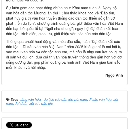
Sự kiện gồm các hoạt động chính như: Khai mạc tuần lễ; Ngày hội
văn hóa dân tộc Mường lần thứ II; hội thảo khoa học về “Bảo tồn,
phát huy giá trị văn hóa truyền thống các dân tộc thiểu số gắn với
phát triển du lịch”; chương trình quảng bá, giới thiệu văn hóa Việt Nam
đến bạn bè quốc tế tại “Ngôi nhà chung"; ngày hội đại đoàn kết toàn
dân tộc; trình diễn, giao lưu, giới thiệu văn hóa của các dân tộc.
Thông qua chuỗi hoạt động văn hóa đặc sắc, tuần “Đại đoàn kết các
dân tộc – Di sản văn hóa Việt Nam” năm 2025 không chỉ là nơi hội tụ
sắc màu văn hóa 54 dân tộc anh em, mà còn là nhịp cầu kết nối giữa
di sản và du lịch, đưa giá trị văn hóa truyền thống đến gần hơn với đời
sống đương đại, góp phần quảng bá hình ảnh Việt Nam giàu bản sắc,
mến khách và hội nhập.
Ngọc Anh
Tags:
làng văn hóa - du lịch các dân tộc việt nam
,
di sản văn hóa việt
nam
,
đại đoàn kết các dân tộc