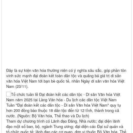
Đây là sự kiện văn hóa thường niên có ý nghĩa sâu sắc, góp phần tôn
vinh sức mạnh đại đoàn kết toàn dân tộc và quảng bá giá trị di sản
văn hóa Việt Nam tới bạn bè quốc tế, nhân Ngày di sản văn hóa Việt
Nam (23/11).
Tuần "Đại đoàn kết các dân tộc - Di sản Văn hóa Việt Nam" quy tụ
hơn 200 đồng bào thuộc 18 dân tộc đến từ 12 tỉnh, thành trong cả
nước. (Nguồn: Bộ Văn hóa, Thể thao và Du lịch)
Tham dự chương trình có Lãnh đạo Đảng, Nhà nước; đại diện lãnh
đạo một số ban, bộ, ngành Trung ương; đại diện các Đại sứ quán và
tổ chức quốc tế; lãnh đạo các cơ quan, đơn vị thuộc Bộ Văn hóa, Thể