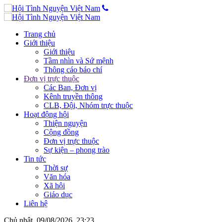
Trang chủ
Giới thiệu
Giới thiệu
Tầm nhìn và Sứ mệnh
Thông cáo báo chí
Đơn vị trực thuộc
Các Ban, Đơn vị
Kênh truyền thông
CLB, Đội, Nhóm trực thuộc
Hoạt động hội
Thiện nguyện
Cộng đồng
Đơn vị trực thuộc
Sự kiện – phong trào
Tin tức
Thời sự
Văn hóa
Xã hội
Giáo dục
Liên hệ
Chủ nhật, 09/08/2026, 23:23