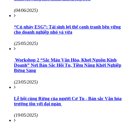
(04/06/2025)
“Cú nhảy ESG”: Tái sinh lợi thế cạnh tranh bền vững
cho doanh nghiệp nhỏ và vừa
(25/05/2025)
Workshop 2 “Sắc Màu Văn Hóa, Khơi Nguồn Kinh
Doanh” Nơi Bản Sắc Hội Tụ, Tiềm Năng Khởi Nghiệp
Bừng Sáng
(23/05/2025)
Lễ hội cúng Rừng của người Cơ Tu - Bản sắc Văn hóa
trường tồn với đại ngàn
(19/05/2025)