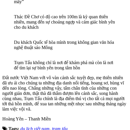
mây”
Thác Đề Chơ có độ cao trên 100m là kỳ quan thiên
nhiên, mang đến sự choáng ngợp và cảm giác bình yên
cho du khách
Du khách Quốc tế hòa mình trong không gian văn hóa
nghệ thuật sáo Mông
Trạm Tấu không chỉ là nơi để khám phá mà còn là nơi
để tìm lại sự bình yên trong tâm hồn
Đất nước Việt Nam với vô vàn cảnh sắc tuyệt đẹp, mẹ thiên nhiên
đã ưu ái cho chúng ta những địa danh nổi tiếng, hoang sơ, hùng vĩ
đến nao lòng. Chẳng những vậy, tấm chân tình của những con
người giản đơn, thật thà đã thắm đượm lên cảnh sắc, song hành
cùng nhau, Trạm Tấu chính là địa điểm thú vị cho tất cả mọi người
tới thả hồn mình, để xua tan những mệt nhọc sau những tháng ngày
làm việc vội vã.
Hoàng Yên – Thanh Miền
Tags:
du lịch việt nam
,
trạm tấu