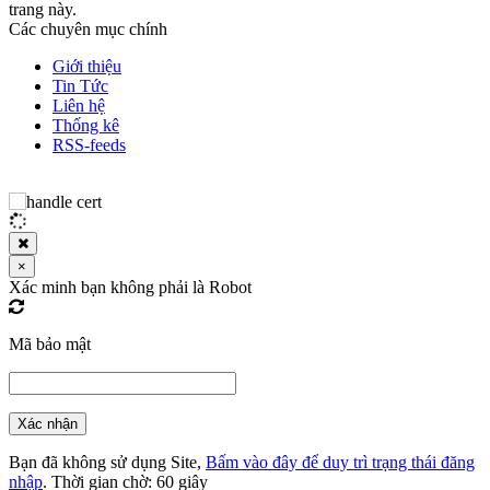
trang này.
Các chuyên mục chính
Giới thiệu
Tin Tức
Liên hệ
Thống kê
RSS-feeds
×
Xác minh bạn không phải là Robot
Mã bảo mật
Xác nhận
Bạn đã không sử dụng Site,
Bấm vào đây để duy trì trạng thái đăng
nhập
. Thời gian chờ:
60
giây