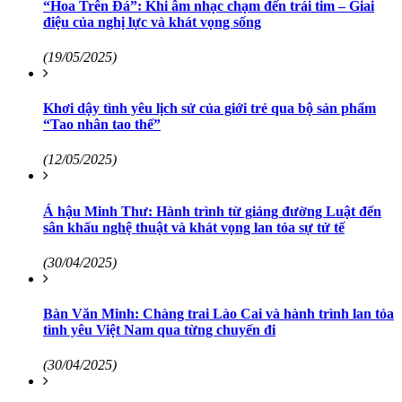
“Hoa Trên Đá”: Khi âm nhạc chạm đến trái tim – Giai
điệu của nghị lực và khát vọng sống
(19/05/2025)
Khơi dậy tình yêu lịch sử của giới trẻ qua bộ sản phẩm
“Tao nhân tao thế”
(12/05/2025)
Á hậu Minh Thư: Hành trình từ giảng đường Luật đến
sân khấu nghệ thuật và khát vọng lan tỏa sự tử tế
(30/04/2025)
Bàn Văn Minh: Chàng trai Lào Cai và hành trình lan tỏa
tình yêu Việt Nam qua từng chuyến đi
(30/04/2025)