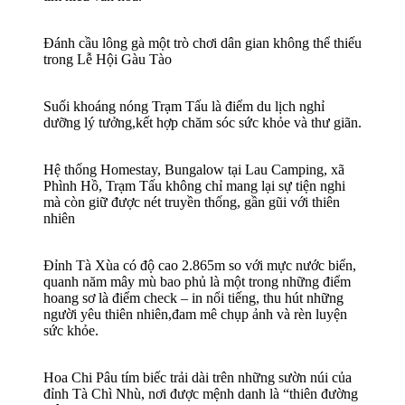
Đánh cầu lông gà một trò chơi dân gian không thể thiếu
trong Lễ Hội Gàu Tào
Suối khoáng nóng Trạm Tấu là điểm du lịch nghỉ
dưỡng lý tưởng,kết hợp chăm sóc sức khỏe và thư giãn.
Hệ thống Homestay, Bungalow tại Lau Camping, xã
Phình Hồ, Trạm Tấu không chỉ mang lại sự tiện nghi
mà còn giữ được nét truyền thống, gần gũi với thiên
nhiên
Đỉnh Tà Xùa có độ cao 2.865m so với mực nước biển,
quanh năm mây mù bao phủ là một trong những điểm
hoang sơ là điểm check – in nổi tiếng, thu hút những
người yêu thiên nhiên,đam mê chụp ảnh và rèn luyện
sức khỏe.
Hoa Chi Pâu tím biếc trải dài trên những sườn núi của
đỉnh Tà Chì Nhù, nơi được mệnh danh là “thiên đường