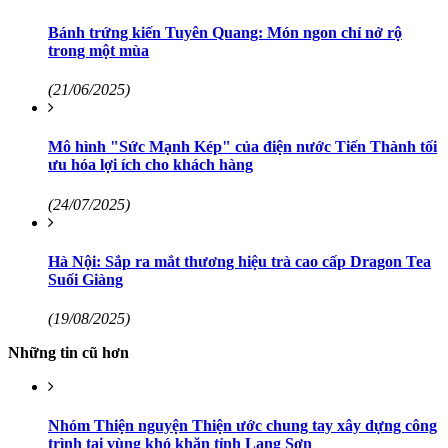
Bánh trứng kiến Tuyên Quang: Món ngon chỉ nở rộ
trong một mùa
(21/06/2025)
Mô hình "Sức Mạnh Kép" của điện nước Tiến Thành tối
ưu hóa lợi ích cho khách hàng
(24/07/2025)
Hà Nội: Sắp ra mắt thương hiệu trà cao cấp Dragon Tea
Suối Giàng
(19/08/2025)
Những tin cũ hơn
Nhóm Thiện nguyện Thiện ước chung tay xây dựng công
trình tại vùng khó khăn tỉnh Lạng Sơn