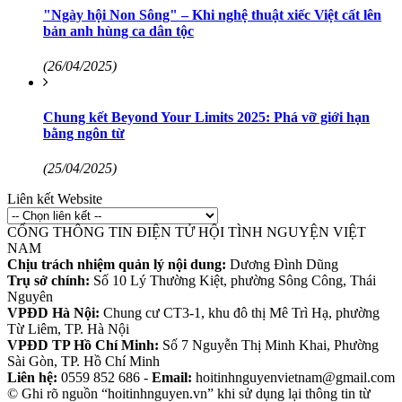
"Ngày hội Non Sông" – Khi nghệ thuật xiếc Việt cất lên
bản anh hùng ca dân tộc
(26/04/2025)
Chung kết Beyond Your Limits 2025: Phá vỡ giới hạn
bằng ngôn từ
(25/04/2025)
Liên kết Website
CỔNG THÔNG TIN ĐIỆN TỬ HỘI TÌNH NGUYỆN VIỆT
NAM
Chịu trách nhiệm quản lý nội dung:
Dương Đình Dũng
Trụ sở chính:
Số 10 Lý Thường Kiệt, phường Sông Công, Thái
Nguyên
VPĐD Hà Nội:
Chung cư CT3-1, khu đô thị Mê Trì Hạ, phường
Từ Liêm, TP. Hà Nội
VPĐD TP Hồ Chí Minh:
Số 7 Nguyễn Thị Minh Khai, Phường
Sài Gòn, TP. Hồ Chí Minh
Liên hệ:
0559 852 686 -
Email:
hoitinhnguyenvietnam@gmail.com
© Ghi rõ nguồn “hoitinhnguyen.vn” khi sử dụng lại thông tin từ